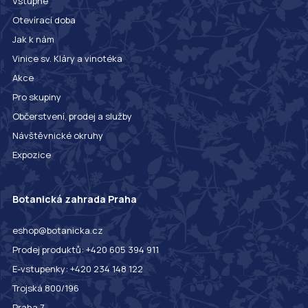
Vstupné
Otevírací doba
Jak k nám
Vinice sv. Kláry a vinotéka
Akce
Pro skupiny
Občerstvení, prodej a služby
Návštěvnické okruhy
Expozice
Botanická zahrada Praha
eshop@botanicka.cz
Prodej produktů: +420 605 394 911
E-vstupenky: +420 234 148 122
Trojská 800/196
Praha 7