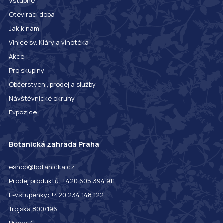
Vstupné
Otevírací doba
Jak k nám
Vinice sv. Kláry a vinotéka
Akce
Pro skupiny
Občerstvení, prodej a služby
Návštěvnické okruhy
Expozice
Botanická zahrada Praha
eshop@botanicka.cz
Prodej produktů: +420 605 394 911
E-vstupenky: +420 234 148 122
Trojská 800/196
Praha 7