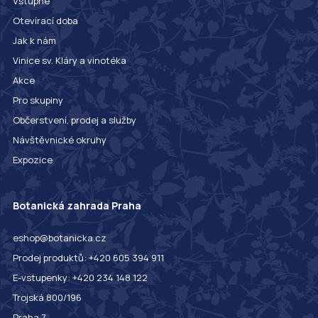
Vstupné
Otevírací doba
Jak k nám
Vinice sv. Kláry a vinotéka
Akce
Pro skupiny
Občerstvení, prodej a služby
Návštěvnické okruhy
Expozice
Botanická zahrada Praha
eshop@botanicka.cz
Prodej produktů: +420 605 394 911
E-vstupenky: +420 234 148 122
Trojská 800/196
Praha 7