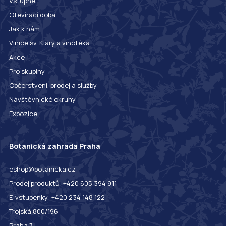
Vstupné
Otevírací doba
Jak k nám
Vinice sv. Kláry a vinotéka
Akce
Pro skupiny
Občerstvení, prodej a služby
Návštěvnické okruhy
Expozice
Botanická zahrada Praha
eshop@botanicka.cz
Prodej produktů: +420 605 394 911
E-vstupenky: +420 234 148 122
Trojská 800/196
Praha 7