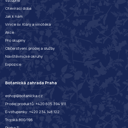
Vstupné
Otevírací doba
Jak k nám
Vinice sv. Kláry a vinotéka
Akce
Pro skupiny
Občerstvení, prodej a služby
Návštěvnické okruhy
Expozice
Botanická zahrada Praha
eshop@botanicka.cz
Prodej produktů: +420 605 394 911
E-vstupenky: +420 234 148 122
Trojská 800/196
Praha 7